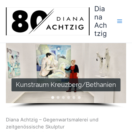
Zum
Dia
Inhalt
na
springen
Ach
tzig
Kunstraum Kreuzberg/Bethanien
Diana Achtzig – Gegenwartsmalerei und
zeitgenössische Skulptur