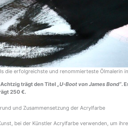
t als die erfolgreichste und renommierteste Ölmaleri
 Achtzig trägt den Titel
„U-Boot von James Bond“
. 
rägt 250 €.
tergrund und Zusammensetzung der Acrylfarbe
 Kunst, bei der Künstler Acrylfarbe verwenden, um ih