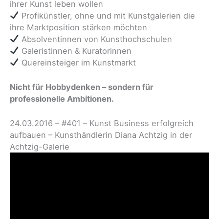
ihrer Kunst leben wollen
Profikünstler, ohne und mit Kunstgalerien die
ihre Marktposition stärken möchten
Absolventinnen von Kunsthochschulen
Galeristinnen & Kuratorinnen
Quereinsteiger im Kunstmarkt
Nicht für Hobbydenken – sondern für
professionelle Ambitionen.
24.03.2016 – #401 – Kunst Business erfolgreich
aufbauen – Kunsthändlerin Diana Achtzig in der
Achtzig-Galerie