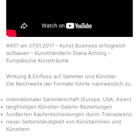
#407 am 27.01.2017 – Kunst Business erfolgreich
aufbauen – Kunsthändlerin Diana Achtzig –
Europäische Kunstträume
Wirkung & Einfluss auf Sammler und Künstler
Die Reichweite der Formate führte nachweislich zu:
internationaler Sammlerschaft (Europa, USA, Asien)
langfristigen Künstler-Galerie-Beziehungen
fundierten Kaufentscheidungen durch Transparenz
neuer Selbstständigkeit von Künstlerinnen und
Künstlern