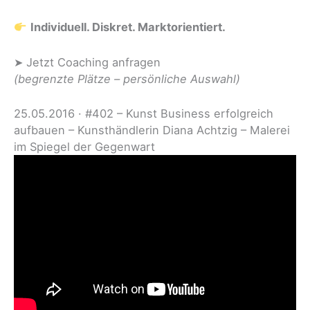
Individuell. Diskret. Marktorientiert.
➤ Jetzt Coaching anfragen
(begrenzte Plätze – persönliche Auswahl)
25.05.2016 · #402 – Kunst Business erfolgreich
aufbauen – Kunsthändlerin Diana Achtzig – Malerei
im Spiegel der Gegenwart