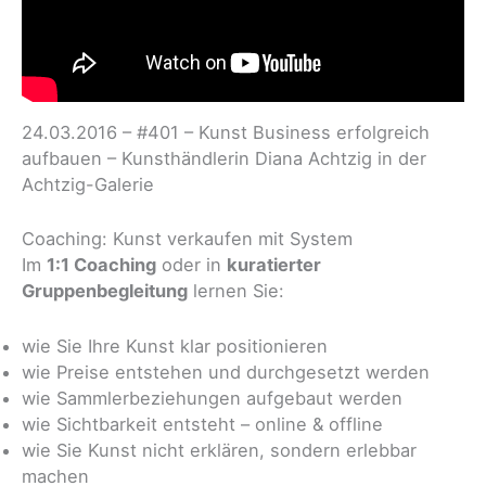
24.03.2016 – #401 – Kunst Business erfolgreich
aufbauen – Kunsthändlerin Diana Achtzig in der
Achtzig-Galerie
Coaching: Kunst verkaufen mit System
Im
1:1 Coaching
oder in
kuratierter
Gruppenbegleitung
lernen Sie:
wie Sie Ihre Kunst klar positionieren
wie Preise entstehen und durchgesetzt werden
wie Sammlerbeziehungen aufgebaut werden
wie Sichtbarkeit entsteht – online & offline
wie Sie Kunst nicht erklären, sondern erlebbar
machen