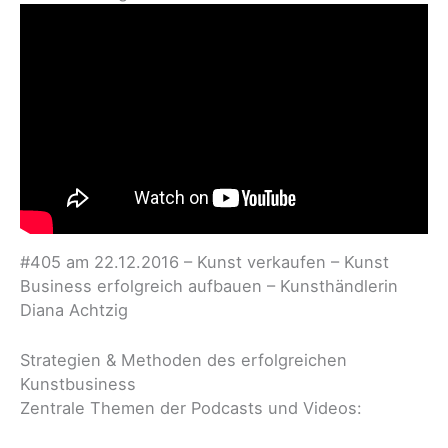
#405 am 22.12.2016 – Kunst verkaufen – Kunst
Business erfolgreich aufbauen – Kunsthändlerin
Diana Achtzig
Strategien & Methoden des erfolgreichen
Kunstbusiness
Zentrale Themen der Podcasts und Videos: