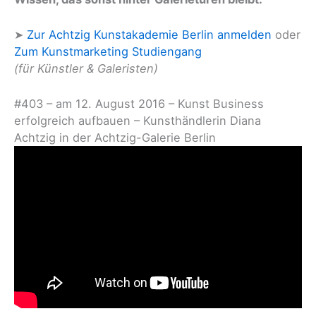
➤
Zur Achtzig Kunstakademie Berlin anmelden
oder
Zum Kunstmarketing Studiengang
(für Künstler & Galeristen)
#403 – am 12. August 2016 – Kunst Business
erfolgreich aufbauen – Kunsthändlerin Diana
Achtzig in der Achtzig-Galerie Berlin