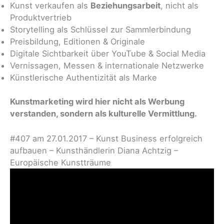
Kunst verkaufen als
Beziehungsarbeit
, nicht als
Produktvertrieb
Storytelling als Schlüssel zur Sammlerbindung
Preisbildung, Editionen & Originale
Digitale Sichtbarkeit über YouTube & Social Media
Vernissagen, Messen & internationale Netzwerke
Künstlerische Authentizität als Marke
Kunstmarketing wird hier nicht als Werbung
verstanden, sondern als kulturelle Vermittlung.
#407 am 27.01.2017 – Kunst Business erfolgreich
aufbauen – Kunsthändlerin Diana Achtzig –
Europäische Kunstträume