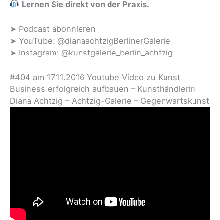
Lernen Sie direkt von der Praxis.
➤ Podcast abonnieren
➤ YouTube: @dianaachtzigBerlinerGalerie
➤ Instagram: @kunstgalerie_berlin_achtzig
#404 am 17.11.2016 Youtube Video zu Kunst
Business erfolgreich aufbauen – Kunsthändlerin
Diana Achtzig – Achtzig-Galerie – Gegenwartskunst