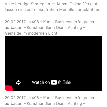
Viele heutige Strategien im Kunst-Online-Verkauf
lassen sich auf diese frühen Modelle zurückführen.
20.02.2017 · #408 – Kunst Business erfolgreich
aufbauen – Kunsthändlerin Diana Achtzig –
Gemälde im modernen Licht
20.02.2017 · #408 – Kunst Business erfolgreich
aufbauen – Kunsthändlerin Diana Achtzig –