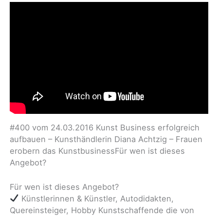
#400 vom 24.03.2016 Kunst Business erfolgreich
aufbauen – Kunsthändlerin Diana Achtzig – Frauen
erobern das KunstbusinessFür wen ist dieses
Angebot?
Für wen ist dieses Angebot?
Künstlerinnen & Künstler, Autodidakten,
Quereinsteiger, Hobby Kunstschaffende die von