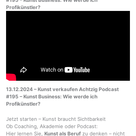
Profikünstler?
13.12.2024 – Kunst verkaufen Achtzig Podcast
#195 – Kunst Business: Wie werde ich
Profikünstler?
Jetzt starten – Kunst braucht Sichtbarkeit
Ob Coaching, Akademie oder Podcast:
Hier lernen Sie,
Kunst als Beruf
zu denken – nicht