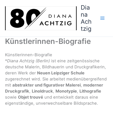
Zum
Dia
Inhalt
na
springen
Ach
tzig
Künstlerinnen-Biografie
Künstlerinnen-Biografie
*
Diana Achtzig (Berlin)
ist eine zeitgenössische
deutsche Malerin, Bildhauerin und Druckgrafikerin,
deren Werk der
Neuen Leipziger Schule
zugerechnet wird. Sie arbeitet medienübergreifend
mit
abstrakter und figurativer Malerei
,
moderner
Druckgrafik
,
Linoldruck
,
Monotypie
,
Lithografie
sowie
Objet trouvé
und entwickelt daraus eine
eigenständige, unverwechselbare Bildsprache.