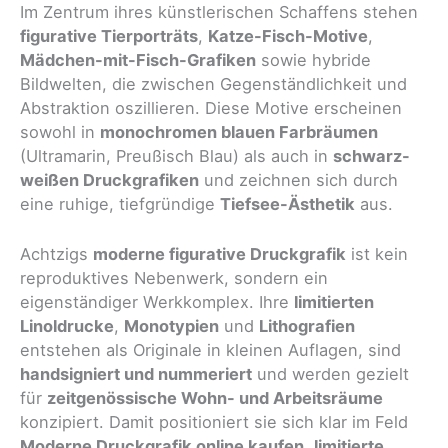
Im Zentrum ihres künstlerischen Schaffens stehen
figurative Tierporträts
,
Katze-Fisch-Motive
,
Mädchen-mit-Fisch-Grafiken
sowie hybride
Bildwelten, die zwischen Gegenständlichkeit und
Abstraktion oszillieren. Diese Motive erscheinen
sowohl in
monochromen blauen Farbräumen
(Ultramarin, Preußisch Blau) als auch in
schwarz-
weißen Druckgrafiken
und zeichnen sich durch
eine ruhige, tiefgründige
Tiefsee-Ästhetik
aus.
Achtzigs
moderne figurative Druckgrafik
ist kein
reproduktives Nebenwerk, sondern ein
eigenständiger Werkkomplex. Ihre
limitierten
Linoldrucke
,
Monotypien
und
Lithografien
entstehen als Originale in kleinen Auflagen, sind
handsigniert und nummeriert
und werden gezielt
für
zeitgenössische Wohn- und Arbeitsräume
konzipiert. Damit positioniert sie sich klar im Feld
Moderne Druckgrafik online kaufen
,
limitierte