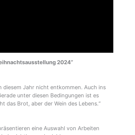
eihnachtsausstellung 2024“
in diesem Jahr nicht entkommen. Auch ins
rade unter diesen Bedingungen ist es
cht das Brot, aber der Wein des Lebens.“
präsentieren eine Auswahl von Arbeiten