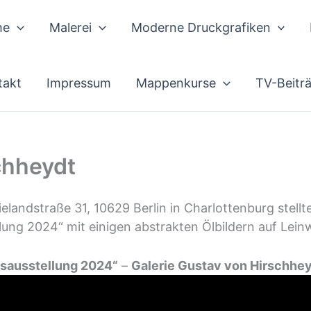
me
Malerei
Moderne Druckgrafiken
takt
Impressum
Mappenkurse
TV-Beitr
chheydt
elandstraße 31, 10629 Berlin in Charlottenburg stellt
lung 2024“ mit einigen abstrakten Ölbildern auf Lein
tsausstellung 2024“
–
Galerie Gustav von Hirschhey