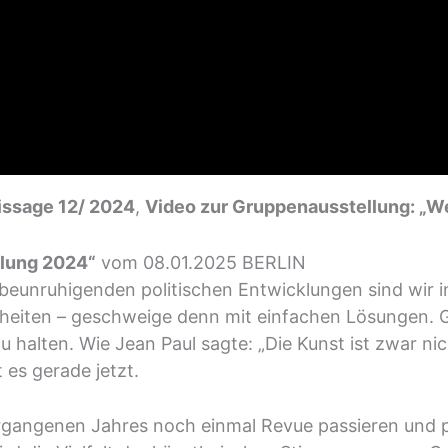
nissage 12/ 2024
,
Video zur Gruppenausstellung: „W
lung 2024“
vom 08.01.2025 BERLIN
beunruhigenden politischen Entwicklungen sind wir 
iten – geschweige denn mit einfachen Lösungen. Ge
u halten. Wie Jean Paul sagte: „Die Kunst ist zwar ni
es gerade jetzt.
ergangenen Jahres noch einmal Revue passieren und 