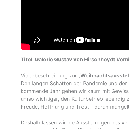
Titel: Galerie Gustav von Hirschheydt Ver
Videobeschreibung zur
„Weihnachtsausstel
Den langen Schatten der Pandemie und der 
kommende Jahr gehen wir kaum mit Gewisshe
umso wichtiger, den Kulturbetrieb lebendig z
Freude, Hoffnung und Trost – daran mangelt 
Deshalb lassen wir die Ausstellungen des v