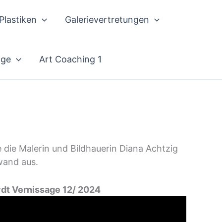
Plastiken
Galerievertretungen
äge
Art Coaching 1
e die Malerin und Bildhauerin Diana Achtzig
wand aus.
dt Vernissage 12/ 2024