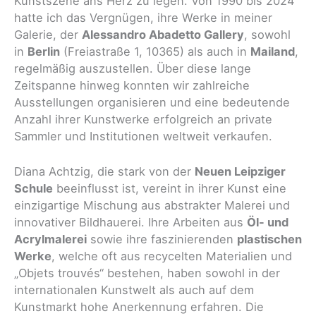
Kunstszene ans Herz zu legen. Von 1990 bis 2024
hatte ich das Vergnügen, ihre Werke in meiner
Galerie, der
Alessandro Abadetto Gallery
, sowohl
in
Berlin
(Freiastraße 1, 10365) als auch in
Mailand
,
regelmäßig auszustellen. Über diese lange
Zeitspanne hinweg konnten wir zahlreiche
Ausstellungen organisieren und eine bedeutende
Anzahl ihrer Kunstwerke erfolgreich an private
Sammler und Institutionen weltweit verkaufen.
Diana Achtzig, die stark von der
Neuen Leipziger
Schule
beeinflusst ist, vereint in ihrer Kunst eine
einzigartige Mischung aus abstrakter Malerei und
innovativer Bildhauerei. Ihre Arbeiten aus
Öl- und
Acrylmalerei
sowie ihre faszinierenden
plastischen
Werke
, welche oft aus recycelten Materialien und
„Objets trouvés“ bestehen, haben sowohl in der
internationalen Kunstwelt als auch auf dem
Kunstmarkt hohe Anerkennung erfahren. Die