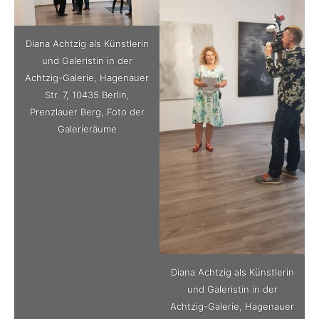
Diana Achtzig als Künstlerin
und Galeristin in der
Achtzig-Galerie, Hagenauer
Str. 7, 10435 Berlin,
Prenzlauer Berg, Foto der
Galerieräume
Diana Achtzig als Künstlerin
und Galeristin in der
Achtzig-Galerie, Hagenauer