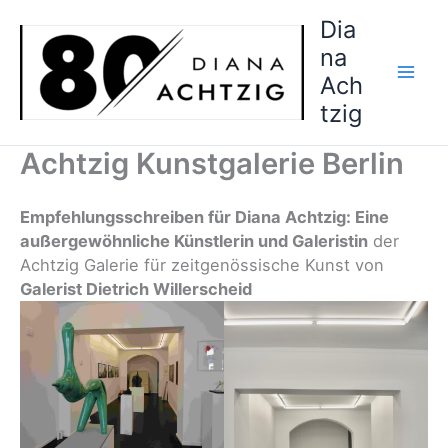
Zum
Dia
Inhalt
na
springen
Ach
tzig
Achtzig Kunstgalerie Berlin
Empfehlungsschreiben für Diana Achtzig: Eine
außergewöhnliche Künstlerin und Galeristin
der
Achtzig Galerie für zeitgenössische Kunst von
Galerist Dietrich Willerscheid