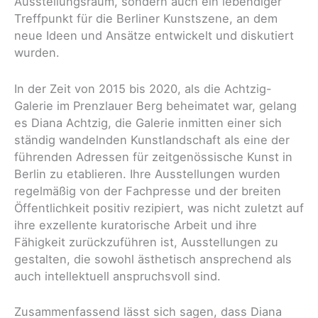
Ausstellungsraum, sondern auch ein lebendiger
Treffpunkt für die Berliner Kunstszene, an dem
neue Ideen und Ansätze entwickelt und diskutiert
wurden.
In der Zeit von 2015 bis 2020, als die Achtzig-
Galerie im Prenzlauer Berg beheimatet war, gelang
es Diana Achtzig, die Galerie inmitten einer sich
ständig wandelnden Kunstlandschaft als eine der
führenden Adressen für zeitgenössische Kunst in
Berlin zu etablieren. Ihre Ausstellungen wurden
regelmäßig von der Fachpresse und der breiten
Öffentlichkeit positiv rezipiert, was nicht zuletzt auf
ihre exzellente kuratorische Arbeit und ihre
Fähigkeit zurückzuführen ist, Ausstellungen zu
gestalten, die sowohl ästhetisch ansprechend als
auch intellektuell anspruchsvoll sind.
Zusammenfassend lässt sich sagen, dass Diana