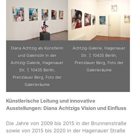
Diana Achtzig als Künstlerin
Achtzig-Galerie, Hagenauer
und Galeristin in der
Str. 7, 10435 Berlin,
Achtzig-Galerie, Hagenauer
Prenzlauer Berg, Foto der
Str. 7, 10435 Berlin,
Galerieräume
Prenzlauer Berg, Foto der
Galerieräume
Künstlerische Leitung und innovative
Ausstellungen: Diana Achtzigs Vision und Einfluss
Die Jahre von 2009 bis 2015 in der Brunnenstraße
sowie von 2015 bis 2020 in der Hagenauer Straße