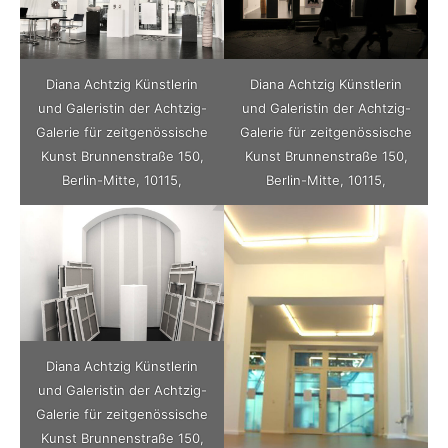
Diana Achtzig Künstlerin
Diana Achtzig Künstlerin
und Galeristin der Achtzig-
und Galeristin der Achtzig-
Galerie für zeitgenössische
Galerie für zeitgenössische
Kunst Brunnenstraße 150,
Kunst Brunnenstraße 150,
Berlin-Mitte, 10115,
Berlin-Mitte, 10115,
Diana Achtzig Künstlerin
und Galeristin der Achtzig-
Galerie für zeitgenössische
Kunst Brunnenstraße 150,