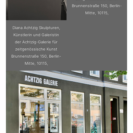
Brunnenstraße 150, Berlin-
Mitte, 10115,
Diana Achtzig Skulpturen,
Künstlerin und Galeristin
der Achtzig-Galerie für
zeitgenössische Kunst
Brunnenstraße 150, Berlin-
Mitte, 10115,