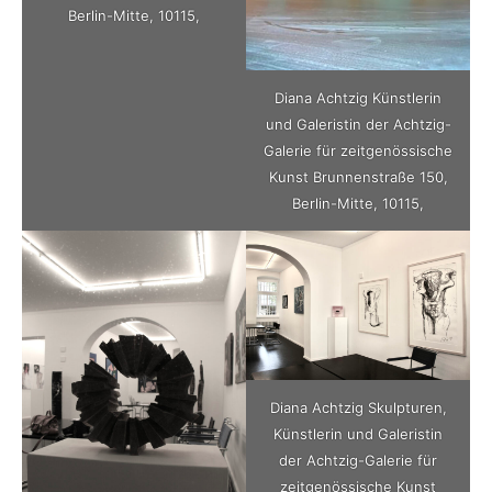
Berlin-Mitte, 10115,
Diana Achtzig Künstlerin
und Galeristin der Achtzig-
Galerie für zeitgenössische
Kunst Brunnenstraße 150,
Berlin-Mitte, 10115,
Diana Achtzig Skulpturen,
Künstlerin und Galeristin
der Achtzig-Galerie für
zeitgenössische Kunst