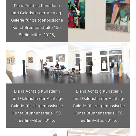
Diana Achtzig Künstlerin
und Galeristin der Achtzig-
Galerie für zeitgenössische
Kunst Brunnenstraße 150,
Berlin-Mitte, 10115,
Diana Achtzig Künstlerin
Diana Achtzig Künstlerin
und Galeristin der Achtzig-
und Galeristin der Achtzig-
Galerie für zeitgenössische
Galerie für zeitgenössische
Kunst Brunnenstraße 150,
Kunst Brunnenstraße 150,
Berlin-Mitte, 10115,
Berlin-Mitte, 10115,